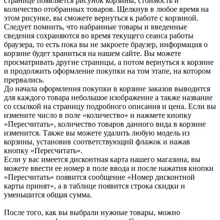
странице появляется рисунок корзины, стоимость и
количество отобранных товаров. Щелкнув в любое время на
этом рисунке, вы сможете вернуться к работе с корзиной.
Следует помнить, что набранные товары и введенные
сведения сохраняются во время текущего сеанса работы
браузера, то есть пока вы не закроете браузер, информация о
корзине будет храниться на нашем сайте. Вы можете
просматривать другие страницы, а потом вернуться к корзине
и продолжить оформление покупки на том этапе, на котором
прервались.
До начала оформления покупки в корзине заказов выводится
для каждого товара небольшое изображение а также название
со ссылкой на страницу подробного описания и цена. Если вы
измените число в поле «количество» и нажмете кнопку
«Пересчитать», количество товаров данного вида в корзине
изменится. Также вы можете удалить любую модель из
корзины, установив соответствующий флажок и нажав
кнопку «Пересчитать».
Если у вас имеется дисконтная карта нашего магазина, вы
можете ввести ее номер в поле ввода и после нажатия кнопки
«Пересчитать» появится сообщение «Номер дисконтной
карты принят», а в таблице появится строка скидки и
уменьшится общая сумма.
После того, как вы выбрали нужные товары, можно