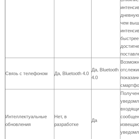
интенси
дневную
чем вы
интенсив
быстрее
достигн
поставл
Возможн
Да, Bluetooth
отслежи
Связь с телефоном
Да, Bluetooth 4.0
4.0
показани
смартфо
Получен
уведомл
входящи
Интеллектуальные
Нет, в
сообщен
Да
обновления
разработке
извеща
уведомл