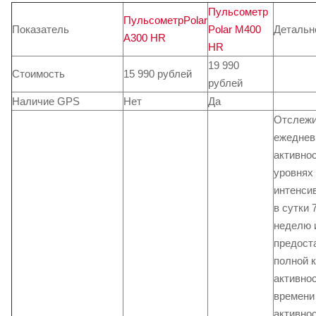
Пульсометр
ПульсометрPolar
Показатель
Polar M400
Детальн
A300 HR
HR
19 990
Стоимость
15 990 рублей
рублей
Наличие GPS
Нет
Да
Отслежи
ежеднев
активнос
уровнях
интенси
в сутки 
неделю 
предост
полной 
активнос
времени
активнос