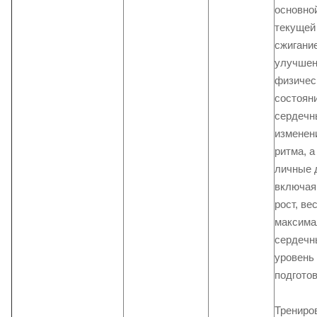
основно
текущей
сжигани
улучшен
физичес
состоян
сердечн
изменен
ритма, а
личные 
включая 
рост, вес
максим
сердечн
уровень
подгото
Трениров