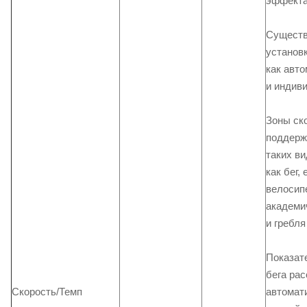
эффекта
Существ
установ
как авто
и индив
Зоны ск
поддерж
таких ви
как бег, 
велосип
академи
и гребля
Показат
бега ра
автомат
Скорость/Темп