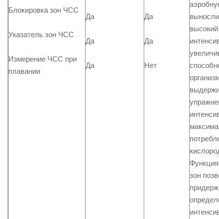
аэробну
Блокировка зон ЧСС
Да
Да
выносли
высокий
Указатель зон ЧСС
Да
Да
интенси
увеличи
Измерение ЧСС при
Да
Нет
способн
плавании
организ
выдержи
упражне
интенси
максима
потребл
кислоро
Функция
зон поз
придерж
определ
интенси