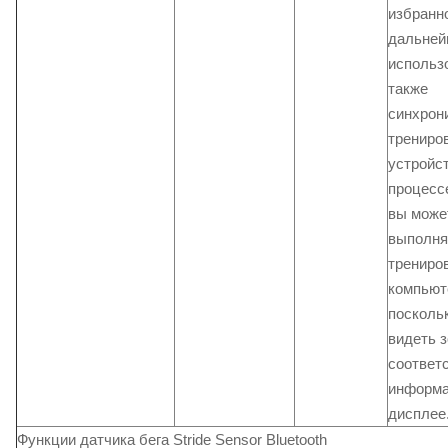
избранн
дальней
использо
также
синхрон
трениро
устройс
процесс
вы може
выполня
трениро
компьют
посколь
видеть з
соответ
информа
дисплее
Функции датчика бега Stride Sensor Bluetooth