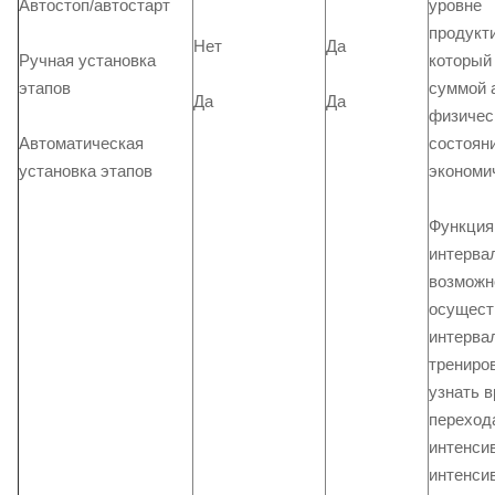
Автостоп/автостарт
уровне
продукт
Нет
Да
Ручная установка
который
этапов
суммой 
Да
Да
физичес
Автоматическая
состоян
установка этапов
экономич
Функция
интерва
возможн
осущест
интерва
трениров
узнать 
переход
интенсив
интенси