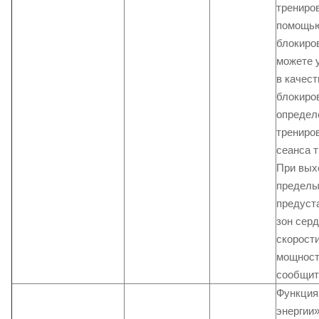
трениров
помощь
блокиро
можете 
в качест
блокиро
определ
трениро
сеанса т
При вых
предел
предуст
зон серд
скорост
мощност
сообщит
Функция
энергии