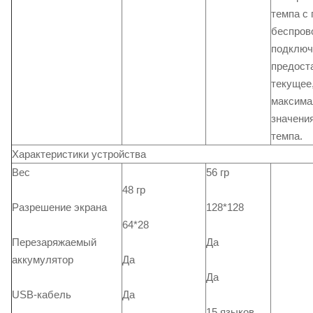
темпа с
беспров
подключ
предост
текущее,
максима
значения
темпа.
Характеристики устройства
Вес
56 гр
48 гр
Разрешение экрана
128*128
64*28
Перезаряжаемый
Да
аккумулятор
Да
Да
USB-кабель
Да
15 языков