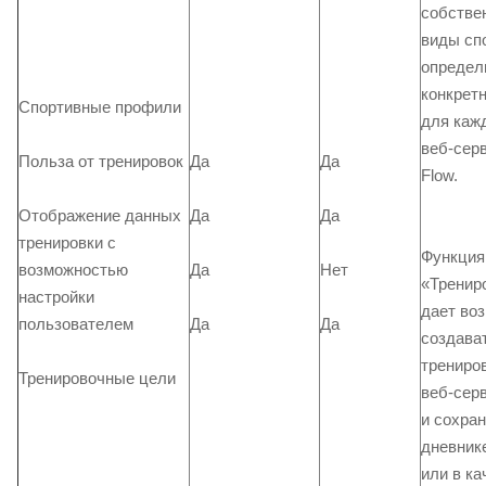
собстве
виды сп
определ
конкрет
Спортивные профили
для кажд
веб-серв
Польза от тренировок
Да
Да
Flow.
Отображение данных
Да
Да
тренировки с
Функция
возможностью
Да
Нет
«Тренир
настройки
дает во
Да
Да
пользователем
создава
трениро
Тренировочные цели
веб-серв
и сохран
дневник
или в ка