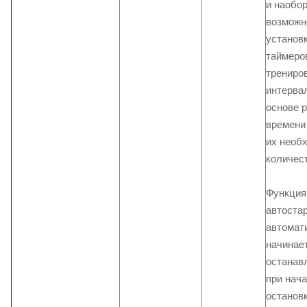
и наобор
возможн
установк
таймеро
трениров
интерва
основе 
времени
их необ
количес
Функция
автоста
автомат
начинает
останав
при нача
останов