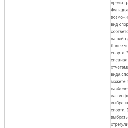
время т
Функция
возможн
вид спор
соответ
вашей тр
более ч
спорта P
специа
отчетам
вида сп
можете 
наиболе
вас инф
выбранн
спорта.
выбрать
отрегул