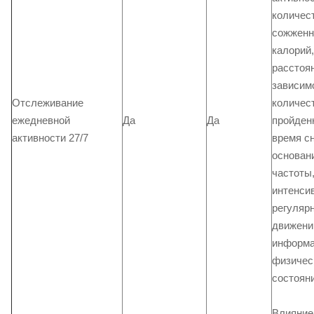
количес
сожженн
калорий,
расстоя
зависим
Отслеживание
количес
ежедневной
Да
Да
пройден
активности 27/7
время сн
основан
частоты
интенси
регуляр
движени
информа
физичес
состояни
Влияние