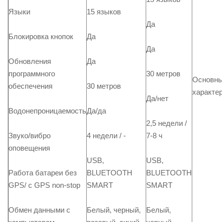
Языки
15 языков
Да
Блокировка кнопок
Да
Да
Обновления
Да
30 метров
программного
Основн
30 метров
обеспечения
характер
Да/нет
Да/да
Водонепроницаемость
2,5 недели /
4 недели / -
7-8 ч
Звуко/вибро
оповещения
USB,
USB,
BLUETOOTH
BLUETOOTH
Работа батареи без
SMART
SMART
GPS/ с GPS non-stop
Белый, черный,
Белый,
Обмен данными с