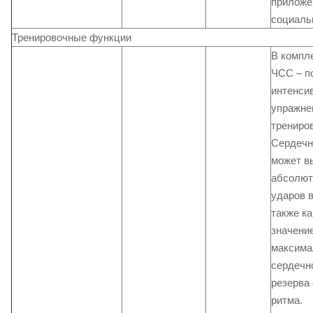
приложе
социаль
Тренировочные функции
В компл
ЧСС – п
интенси
упражне
трениров
Сердечн
может в
абсолют
ударов в
также ка
значени
максима
сердечн
резерва
ритма.