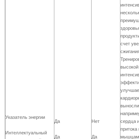
интенси
несколь
преимущ
здоровь
продукт
счет ув
сжигания
Трениро
высокой
интенси
эффекти
улучшае
кардиор
вынослив
наприме
Указатель энергии
сердца 
Да
Нет
притока 
Интеллектуальный
Да
Да
мышцам 