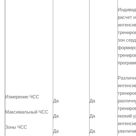
Индиви
расчет и
интенси
трениров
зон серд
формиро
трениро
програм
Различн
интенси
трениро
Измерение ЧСС
различн
Да
Да
трениров
Максимальный ЧСС
низкий 
Да
Да
интенси
Зоны ЧСС
Да
Да
увеличи