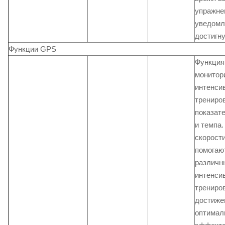
упражне
уведомл
достигн
Функции GPS
Функция
монитор
интенси
трениров
показат
и темпа.
скорост
помогаю
различн
интенси
трениро
достиже
оптимал