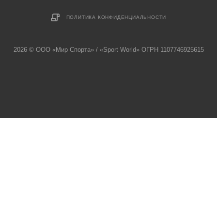
ПОЛИТИКА КОНФИДЕНЦИАЛЬНОСТИ
2026 © ООО «Мир Спорта» / «Sport World» ОГРН 1107746925615