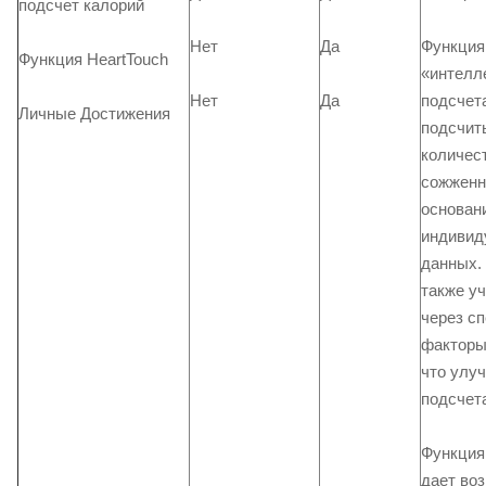
подсчет калорий
Нет
Да
Функция
Функция HeartTouch
«интелл
Нет
Да
подсчет
Личные Достижения
подсчит
количес
сожженн
основан
индивид
данных.
также у
через с
факторы
что улу
подсчет
Функция
дает во