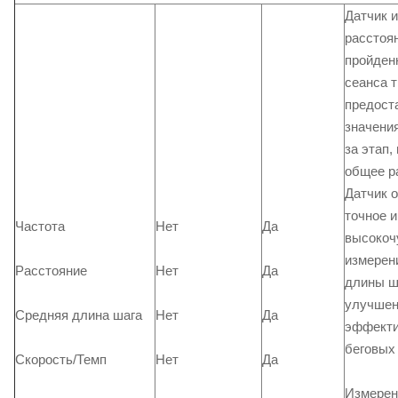
Датчик 
расстоя
пройден
сеанса т
предост
значени
за этап,
общее р
Датчик 
точное и
Частота
Нет
Да
высокоч
измерен
Расстояние
Нет
Да
длины ш
улучшен
Средняя длина шага
Нет
Да
эффекти
беговых
Скорость/Темп
Нет
Да
Измерен