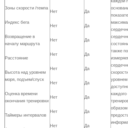
каждой 
основан
Зоны скорости /темпа
Нет
Да
показат
максима
Индекс бега
Нет
Да
сердечно
Возвращение в
сердечно
Нет
Да
началу маршрута
состояни
также п
Нет
Да
Расстояние
измеря
сердечно
Нет
Да
Высота над уровнем
скорост
моря, подъем/спуск
уровнем
Нет
Да
доступно
Оценка времени
каждого
Нет
Да
окончания тренировки
трениров
образом
Нет
Да
Таймеры интервалов
предост
информа
Нет
Да