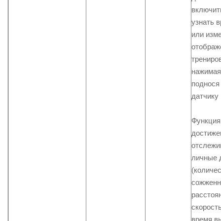
включит
узнать в
или изм
отображ
трениров
нажимая 
поднося
датчику
Функция
достиже
отслежи
личные 
(количе
сожженн
расстоя
скорость
время в