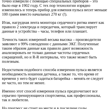
точно измерили с помощью специальных приборов – это
было еще в 1902 году. С тех пор технологии изрядно
изменились и теперь прибор для измения пульса весит меньше
100 грамм вместо начальных 270 кг (!).
Итак, нагрудная лента монитора сердечного ритма имеет как
правило 2 электрода и передатчик, который транслирует
данные в устройства – часы, телефон или планшет.
Точность таких измерений весьма высока – производители
заявляют о 99% совпадении с данными ЭКГ. Полученные
таким образом данные как правило дают возможность
анализировать не только данные частоты сердечных
сокращений, но и R-R интервалы, что также может быть
полезным.
Недостатком подобного способа измерения пульса является
необходимость ношения датчика, а также то, что время от
времени у него будет садиться батарейка – менять ее следует
не часто, но тем не менее.
Именно этот способ измерения пульса предпочитают все
серьезно тренирующиеся спортсмены, как профессионалы,
так и любители.
Но прогресс не стоит на месте и в последние годы