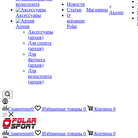
велоспорта
Новости
Статьи
Магазины
Акции
Аксессуары
О
копании
Архив
Polar
Аксессуары
(архив)
Для спорта
(архив)
Для
фитнеса
(архив)
Для
велоспорта
(архив)
Сравнение
0
Избранные товары
0
Корзина
0
Сравнение
0
Избранные товары
0
Корзина
0