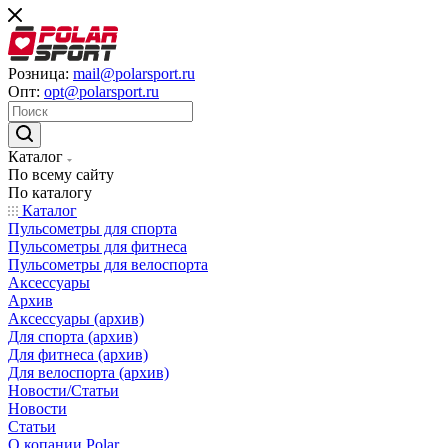
Розница:
mail@polarsport.ru
Опт:
opt@polarsport.ru
Каталог
По всему сайту
По каталогу
Каталог
Пульсометры для спорта
Пульсометры для фитнеса
Пульсометры для велоспорта
Аксессуары
Архив
Аксессуары (архив)
Для спорта (архив)
Для фитнеса (архив)
Для велоспорта (архив)
Новости/Статьи
Новости
Статьи
О копании Polar