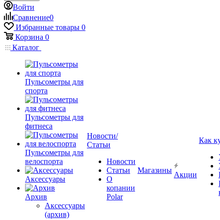
Войти
Сравнение
0
Избранные товары
0
Корзина
0
Каталог
Пульсометры для
спорта
Пульсометры для
фитнеса
Новости/
Как к
Статьи
Пульсометры для
велоспорта
Новости
Статьи
Магазины
Акции
Аксессуары
О
копании
Архив
Polar
Аксессуары
(архив)